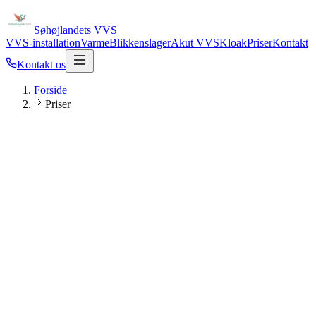
Søhøjlandets VVS
VVS-installation
Varme
Blikkenslager
Akut VVS
Kloak
Priser
Kontakt
Kontakt os
Forside
Priser